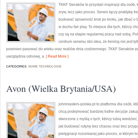
TKKF Sieraków to przystań inspiracji dla osób, 
zryw, lecz jako proces. Serwis łączy praktykę t
budować sprawność krok po kroku, jak dbać o b
w duchu fair play. To miejsce dla tych, którzy c
czy są na etapie regularnej pracy nad sobą. Po
centrum serwisu stoi idea, że trening nie jest t
powinien pasować do wieku oraz realiów dnia codziennego. TKKF Sieraków 
uwzględnia odnowę, a
[ Read More ]
CATEGORIES:
NOWE TECHNOLOGIE
Avon (Wielka Brytania/USA)
johnmasters-polska.pl to platforma dla osób, kt
chcą podejmować bardziej trafne decyzje zaku
stworzone z myślą o tych, którzy lubią wiedzieć, 
jak budować rutynę bez chaosu oraz bez przyp
pielęgnacji rozumianej jako proces, w którym li