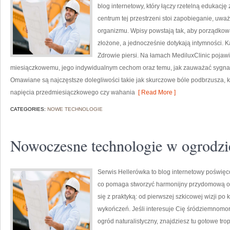
blog internetowy, który łączy rzetelną edukację
centrum tej przestrzeni stoi zapobieganie, u
organizmu. Wpisy powstają tak, aby porządkowa
złożone, a jednocześnie dotykają intymności.
Zdrowie piersi. Na łamach MediluxClinic pojawi
miesiączkowemu, jego indywidualnym cechom oraz temu, jak zauważać sygnały
Omawiane są najczęstsze dolegliwości takie jak skurczowe bóle podbrzusza,
napięcia przedmiesiączkowego czy wahania
[ Read More ]
CATEGORIES:
NOWE TECHNOLOGIE
Nowoczesne technologie w ogrodzi
Serwis Hellerówka to blog internetowy poświę
co pomaga stworzyć harmonijny przydomową oa
się z praktyką: od pierwszej szkicowej wizji p
wykończeń. Jeśli interesuje Cię śródziemnomo
ogród naturalistyczny, znajdziesz tu gotowe trop