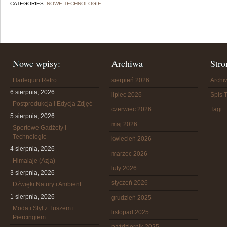
CATEGORIES:
NOWE TECHNOLOGIE
Nowe wpisy:
Archiwa
Stro
Harlequin Retro
sierpień 2026
Arch
6 sierpnia, 2026
lipiec 2026
Spis T
Postprodukcja i Edycja Zdjęć
czerwiec 2026
Tagi
5 sierpnia, 2026
maj 2026
Sportowe Gadżety i
Technologie
kwiecień 2026
4 sierpnia, 2026
marzec 2026
Himalaje (Azja)
luty 2026
3 sierpnia, 2026
styczeń 2026
Dźwięki Natury i Ambient
1 sierpnia, 2026
grudzień 2025
Moda i Styl z Tuszem i
listopad 2025
Piercingiem