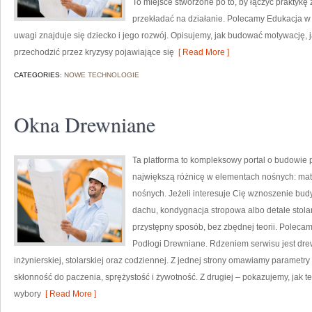
To miejsce stworzone po to, by łączyć praktykę z
przekładać na działanie. Polecamy Edukacja w 
uwagi znajduje się dziecko i jego rozwój. Opisujemy, jak budować motywację, 
przechodzić przez kryzysy pojawiające się
[ Read More ]
CATEGORIES:
NOWE TECHNOLOGIE
Okna Drewniane
Ta platforma to kompleksowy portal o budowie 
największą różnicę w elementach nośnych: ma
nośnych. Jeżeli interesuje Cię wznoszenie bud
dachu, kondygnacja stropowa albo detale stola
przystępny sposób, bez zbędnej teorii. Poleca
Podłogi Drewniane. Rdzeniem serwisu jest drew
inżynierskiej, stolarskiej oraz codziennej. Z jednej strony omawiamy parametr
skłonność do paczenia, sprężystość i żywotność. Z drugiej – pokazujemy, jak te 
wybory
[ Read More ]