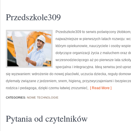
Przedszkole309
Przedszkole309 to serwis poświęcony żłobkom, 
najważniejsze w pierwszych latach rozwoju: wcz
którym opiekunowie, nauczyciele i osoby wspie
dotyczące organizacji życia z maluchem oraz d
wczesnodziecięcego aż po pierwsze lata szkoły
specjalna i integracyjna. Ideą serwisu jest upra
się wyzwaniem: wdrożenie do nowej placówki, uczucia dziecka, reguły domowe,
dylematy związane z jedzeniem, snem, higieną, przyzwyczajeniami i bezpiec
rodzica i pedagoga, dzięki czemu łatwiej zrozumieć,
[ Read More ]
CATEGORIES:
NOWE TECHNOLOGIE
Pytania od czytelników