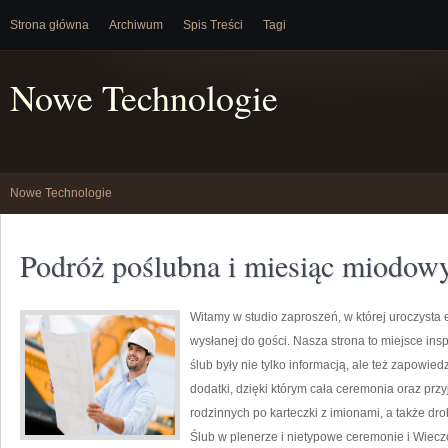
Strona główna
Archiwum
Spis Treści
Tagi
Nowe Technologie
Nowe Technologie
Podróż poślubna i miesiąc miodow
Witamy w studio zaproszeń, w której uroczysta 
wysłanej do gości. Nasza strona to miejsce insp
ślub były nie tylko informacją, ale też zapowie
dodatki, dzięki którym cała ceremonia oraz przyj
rodzinnych po karteczki z imionami, a także dr
Ślub w plenerze i nietypowe ceremonie i Wieczó