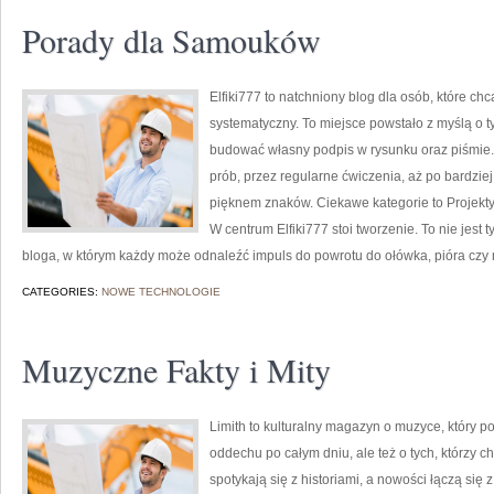
Porady dla Samouków
Elfiki777 to natchniony blog dla osób, które ch
systematyczny. To miejsce powstało z myślą o ty
budować własny podpis w rysunku oraz piśmie.
prób, przez regularne ćwiczenia, aż po bardzi
pięknem znaków. Ciekawe kategorie to Projekty K
W centrum Elfiki777 stoi tworzenie. To nie jest 
bloga, w którym każdy może odnaleźć impuls do powrotu do ołówka, pióra czy
CATEGORIES:
NOWE TECHNOLOGIE
Muzyczne Fakty i Mity
Limith to kulturalny magazyn o muzyce, który p
oddechu po całym dniu, ale też o tych, którzy c
spotykają się z historiami, a nowości łączą się