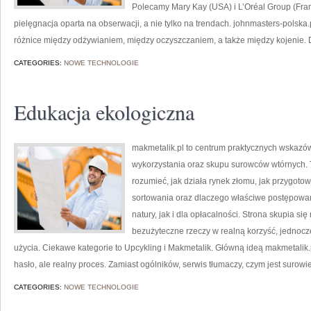
Polecamy Mary Kay (USA) i L’Oréal Group (Fra
pielęgnacja oparta na obserwacji, a nie tylko na trendach. johnmasters-polsk
różnice między odżywianiem, między oczyszczaniem, a także między kojenie. D
CATEGORIES:
NOWE TECHNOLOGIE
Edukacja ekologiczna
makmetalik.pl to centrum praktycznych wska
wykorzystania oraz skupu surowców wtórnych. To 
rozumieć, jak działa rynek złomu, jak przygoto
sortowania oraz dlaczego właściwe postępowa
natury, jak i dla opłacalności. Strona skupia si
bezużyteczne rzeczy w realną korzyść, jedno
użycia. Ciekawe kategorie to Upcykling i Makmetalik. Główną ideą makmetalik.pl 
hasło, ale realny proces. Zamiast ogólników, serwis tłumaczy, czym jest surowi
CATEGORIES:
NOWE TECHNOLOGIE