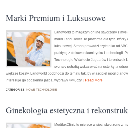
Marki Premium i Luksusowe
Landworld to magazyn online stworzony z myśl
marki Land Rover. To platforma dla tych, którz
luksusowej. Strona prowadzi czytelnika od ABC
praktykę z ciekawostkami rynku i technologii. Po
Technologie W świecie Jaguarów i terenówek L
sygnały potrafią wskazywać na usterkę, a odpu
większe koszty. Landworld podchodzi do tematu tak, by właściciel mógł planow
interesuje go codzienna jazda, wyprawy 4×4, czy
[ Read More ]
CATEGORIES:
NOWE TECHNOLOGIE
Ginekologia estetyczna i rekonstru
MediluxClinic to miejsce w sieci stworzone z m