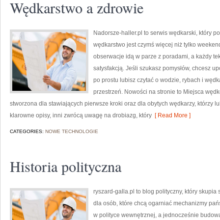
Wędkarstwo a zdrowie
Nadorsze-haller.pl to serwis wędkarski, który p
wędkarstwo jest czymś więcej niż tylko weeke
obserwacje idą w parze z poradami, a każdy te
satysfakcją. Jeśli szukasz pomysłów, chcesz up
po prostu lubisz czytać o wodzie, rybach i wędk
przestrzeń. Nowości na stronie to Miejsca węd
stworzona dla stawiających pierwsze kroki oraz dla obytych wędkarzy, którzy l
klarowne opisy, inni zwrócą uwagę na drobiazg, który
[ Read More ]
CATEGORIES:
NOWE TECHNOLOGIE
Historia polityczna
ryszard-galla.pl to blog polityczny, który skupi
dla osób, które chcą ogarniać mechanizmy pańs
w polityce wewnętrznej, a jednocześnie budowa