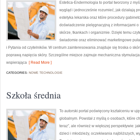
Estetica-Endermologia to portal tworzony z my
wygląd i jednocześnie rozumieć, jak działają p
estetyka lekarska oraz które procedury gabinet
doświadczenie pielęgnacyjną z informacjami o
skórze, tkankach i organizmie. Dzięki temu czy
świadomie oraz eliminować marketingowe puła
i Pytania od czytelników. W centrum zainteresowania znajduje się troska o skórę
poprawą napięcia skóry. Szczególne miejsce zajmuje mechaniczna stymulacja
wspierająca
[ Read More ]
CATEGORIES:
NOWE TECHNOLOGIE
Szkoła średnia
To autorski portal poświęcony kształceniu w uj
globalnym. Powstał z myślą o osobach, które chcą
teraz”, ale również w większej perspektywie: ja
dzieci i młodzieży, oczekiwania najbliższych, wy