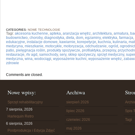
CATEGORIES:
NOWE TECHNOLOGIE
Tagi:
akcesoria kuchenne
,
apteka
,
aranżacja wnętrz
,
architektura
,
armatura
,
ba
budownictwo
,
choroby
,
diagnostyka
,
dieta
,
dom
,
egzaminy
,
elektryka
,
farmacja
,
edukacyjne
,
instalacje domowe
,
kawiarnie
,
korepetycje
,
kuchnia
,
kulinaria
,
mat
medycyna
,
mieszkanie
,
motocykle
,
motoryzacja
,
odchudzanie
,
ogród
,
ogrodnic
patio
,
pielęgnacja roślin
,
produkty spożywcze
,
profilaktyka
,
przepisy
,
przychodn
restauracje
,
rtv agd
,
samochody
,
sery
,
sklep spożywczy
,
sprzęt medyczny
,
supe
medyczna
,
wina
,
wodociągi
,
wyposażenie kuchni
,
wyposażenie wnętrz
,
zabaw
zdrowie
Comments are closed.
Nowe wpisy:
Archiwa
Stro
Sprzęt rehabilitacyjny
sierpień 2026
Arch
7 sierpnia, 2026
lipiec 2026
Spis T
Harlequin Retro
czerwiec 2026
Tagi
6 sierpnia, 2026
maj 2026
Postprodukcja i Edycja Zdjęć