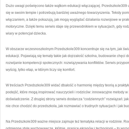
Dużo uwagi poświęcono także wątkom edukacji włączającej. Przedszkole309 uwr
się w swoim tempie i potrzebują bardziej uważnego towarzyszenia. Teksty po
włączaniem, a także pokazują, jak mogą wyglądać działania rozwojowe w prak
motoryczne. Dzięki temu serwis staje się przewodnikiem w sytuacjach, gdy rodz
wiary w potencjał dziecka.
W obszarze wczesnoszkolnym Przedszkole309 koncentruje się na tym, jak świa
edukacji. Pojawiają się tematy takie jak dojrzałość szkolna, budowanie chęci 
rozwijanie kompetencji społecznych: rozwiązywania konfliktów. Serwis przypo
wyścig, tylko etap, w którym liczy się komfort.
W treściach Przedszkole309 widać dbałość o harmonię między teorią a praktyką.
podejść, które mogą inspirować nauczycieli i rodziców: innowacyjne metody w 
doświadczenie. Z drugiej strony serwis dostarcza “codziennych” rozwiązań: ja
nie chce chodzić do przedszkola, jak rozmawiać o trudnych sytuacjach i jak b
Na Przedszkole309 ważne miejsce zajmuje też tematyka relacji w rodzinie. Ro
odmienne style wychowawcze, kłótnie, granice ekranów i technologii – to wszy