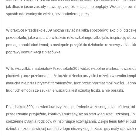
jak dbać o jasne zasady, nawet gdy dorośli mają inne poglądy. Wskazuje równi
sposób adekwatny do wieku, bez nadmiernej presji.
W praktyce Przedszkole309 można czytać na kilka sposobów: jako biblioteczkę
przedszkolu, jako wsparcie w trakcie roku szkolnego, albo jako inspirację do za
pomaga poukładać temat, a następnie przejść do działania: rozmowy z dzieck
poprawy komunikacji z placówką.
W tle wszystkich materiałów Przedszkole309 widać wspólne wartości: uważność
placówką oraz przekonanie, że każde dziecko uczy się i rozwija w swoim tempi
malucha nie przez pryzmat “problemów”, lecz przez pryzmat możliwości. Jedn
trudnych emocji i że szukanie wsparcia jest oznaką troski, a nie porażki.
Przedszkole309 jest więc towarzyszem po świecie wczesnego dzieciństwa: od 
przedszkolne przyjaźnie, konflikty i sukcesy, aż po start w edukacji szkolnej. To
codzienne pytania rodziców w inspirujące rozwiązania. Dzięki temu łatwiej b
dziecka i czerpać więcej radości z tego niezwykłego czasu, gdy mały człowiek 