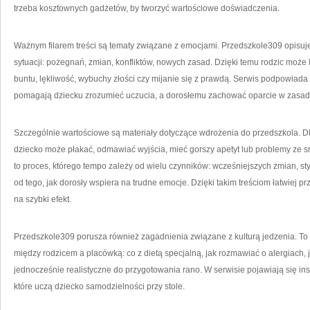
trzeba kosztownych gadżetów, by tworzyć wartościowe doświadczenia.
Ważnym filarem treści są tematy związane z emocjami. Przedszkole309 opisuje
sytuacji: pożegnań, zmian, konfliktów, nowych zasad. Dzięki temu rodzic może l
buntu, lękliwość, wybuchy złości czy mijanie się z prawdą. Serwis podpowiada 
pomagają dziecku zrozumieć uczucia, a dorosłemu zachować oparcie w zasad
Szczególnie wartościowe są materiały dotyczące wdrożenia do przedszkola. Dla
dziecko może płakać, odmawiać wyjścia, mieć gorszy apetyt lub problemy ze 
to proces, którego tempo zależy od wielu czynników: wcześniejszych zmian, sty
od tego, jak dorosły wspiera na trudne emocje. Dzięki takim treściom łatwiej pr
na szybki efekt.
Przedszkole309 porusza również zagadnienia związane z kulturą jedzenia. To 
między rodzicem a placówką: co z dietą specjalną, jak rozmawiać o alergiach, 
jednocześnie realistyczne do przygotowania rano. W serwisie pojawiają się ins
które uczą dziecko samodzielności przy stole.