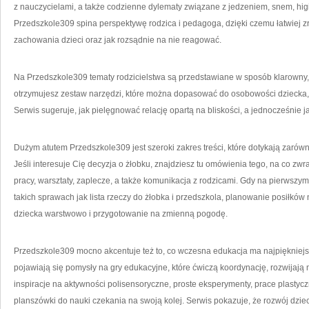
z nauczycielami, a także codzienne dylematy związane z jedzeniem, snem, hi
Przedszkole309 spina perspektywę rodzica i pedagoga, dzięki czemu łatwiej z
zachowania dzieci oraz jak rozsądnie na nie reagować.
Na Przedszkole309 tematy rodzicielstwa są przedstawiane w sposób klarowny
otrzymujesz zestaw narzędzi, które można dopasować do osobowości dziecka, s
Serwis sugeruje, jak pielęgnować relację opartą na bliskości, a jednocześnie j
Dużym atutem Przedszkole309 jest szeroki zakres treści, które dotykają zarów
Jeśli interesuje Cię decyzja o żłobku, znajdziesz tu omówienia tego, na co z
pracy, warsztaty, zaplecze, a także komunikacja z rodzicami. Gdy na pierwszy
takich sprawach jak lista rzeczy do żłobka i przedszkola, planowanie posiłków
dziecka warstwowo i przygotowanie na zmienną pogodę.
Przedszkole309 mocno akcentuje też to, co wczesna edukacja ma najpiękniejs
pojawiają się pomysły na gry edukacyjne, które ćwiczą koordynację, rozwijają
inspiracje na aktywności polisensoryczne, proste eksperymenty, prace plastycz
planszówki do nauki czekania na swoją kolej. Serwis pokazuje, że rozwój dziec