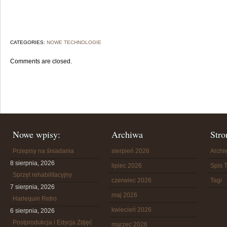
CATEGORIES:
NOWE TECHNOLOGIE
Comments are closed.
Nowe wpisy:
Archiwa
Stro
Przepisy na śniadania
sierpień 2026
Arch
8 sierpnia, 2026
lipiec 2026
Spis T
Sprzęt rehabilitacyjny
czerwiec 2026
Tagi
7 sierpnia, 2026
maj 2026
Harlequin Retro
kwiecień 2026
6 sierpnia, 2026
Postprodukcja i Edycja Zdjęć
marzec 2026