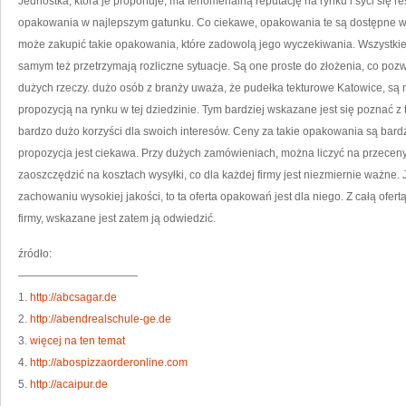
Jednostka, która je proponuje, ma fenomenalną reputację na rynku i syci się 
opakowania w najlepszym gatunku. Co ciekawe, opakowania te są dostępne w 
może zakupić takie opakowania, które zadowolą jego wyczekiwania. Wszystki
samym też przetrzymają rozliczne sytuacje. Są one proste do złożenia, co pozwa
dużych rzeczy. dużo osób z branży uważa, że pudełka tekturowe Katowice, są 
propozycją na rynku w tej dziedzinie. Tym bardziej wskazane jest się poznać z 
bardzo dużo korzyści dla swoich interesów. Ceny za takie opakowania są bardz
propozycja jest ciekawa. Przy dużych zamówieniach, można liczyć na przeceny 
zaoszczędzić na kosztach wysyłki, co dla każdej firmy jest niezmiernie ważne. J
zachowaniu wysokiej jakości, to ta oferta opakowań jest dla niego. Z całą ofert
firmy, wskazane jest zatem ją odwiedzić.
źródło:
———————————
1.
http://abcsagar.de
2.
http://abendrealschule-ge.de
3.
więcej na ten temat
4.
http://abospizzaorderonline.com
5.
http://acaipur.de