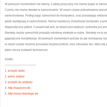
ŚWI
W pewnych momentach nie wiemy, z jakiej przyczyny nie mamy prądu w samoc
INT
Czemu nie mamy świateł w samochodzie. W owym czasie potrzebujemy warsztat
samochodowa. Podłączając samochód do komputera, oraz posiadając właściw
gdzie występują w samochodzie. Nieraz wystarczy zresetować komputer, a pr
diagnostyczny jaltest. Czasami tak jest, że kłopot jest większy i potrzeba już 
Niestety, każdy samochód posiada odrobinę elektryki w sobie. Niestety na to
gigantyczne komplikacje. W pewnych momentach jest tak że jak montujemy radio
w owym czasie musimy poszukać bezpieczników, oraz odszukać ten, który się pr
takie rzeczy zostawić fachowcom.
źródło:
———————————
1.
przejdź dalej
2.
pełny artykuł
3.
przejdź do artykułu
4.
http://isaysorry.de
5.
http://islam-feiertage.de