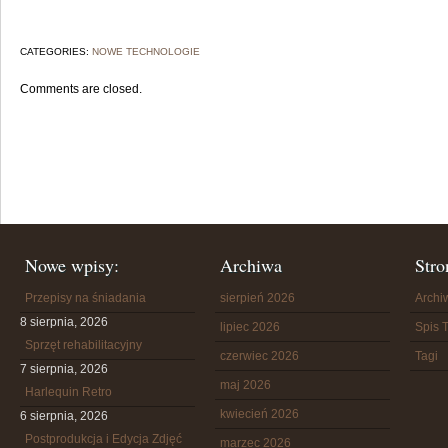
CATEGORIES:
NOWE TECHNOLOGIE
Comments are closed.
Nowe wpisy:
Archiwa
Stro
Przepisy na śniadania
sierpień 2026
Arch
8 sierpnia, 2026
lipiec 2026
Spis T
Sprzęt rehabilitacyjny
czerwiec 2026
Tagi
7 sierpnia, 2026
maj 2026
Harlequin Retro
kwiecień 2026
6 sierpnia, 2026
Postprodukcja i Edycja Zdjęć
marzec 2026