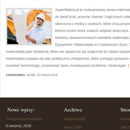
SuperMatma.pl to rozbudowany serwis internet
że świat liczb, wzorów, równań i logicznych za
stworzona z myślą o osobach, które chcą posz
którym uczeń może znaleźć artykuły dotyczące
bardziej zaawansowanych tematów matematycz
Egzaminie i Matematyka w Codziennym Życiu. S
matematykę jako dziedzinę, która nie ogranicza się wyłącznie do zadań egza
matematyka pojawia się jako praktyczna umiejętność, które pomaga opisywać 
rozumieć technologię, analizować dane, rozwiązywać problemy i dostrzegać
[ 
CATEGORIES:
NOWE TECHNOLOGIE
Nowe wpisy:
Archiwa
Stro
Przepisy na śniadania
sierpień 2026
Arch
8 sierpnia, 2026
lipiec 2026
Spis T