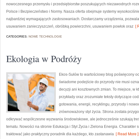
nowoczesnego przemysłu i przedsiębiorstw poszukujących niezawodnych roz
Polsce i Bezpieczeństwo i Normy. Nasza oferta obejmuje systemy wysokociśni
najbardziej wymagających zastosowaniach. Dostarczamy urządzenia, pozwala
usuwaniem zanieczyszczeń, obróbką powierzchni, usuwaniem powłok oraz
[ 
CATEGORIES:
NOWE TECHNOLOGIE
Ekologia w Podróży
Ekos-Sułów to wartościowy blog poświęcony och
świadome podejście do przyrody nie musi ozn
decyzji ani kosztownych zmian. To miejsce, w k
przykłady oraz zrozumiałe teksty dotyczące c
gotowania, energii, recyklingu, przyrody i now
zrównoważony styl życia. Strona została przyg
odkrywać współczesne wyzwania środowiskowe, ale jednocześnie szukają tr
tematu. Nowości na stronie Edukacja i Styl Życia i Zielona Energia. Charakte
traktować jako praktyczny poradnik dla każdego, kto zastanawia
[ Read More ]