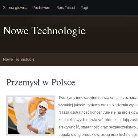
Strona główna
Archiwum
Spis Treści
Tagi
Nowe Technologie
Nowe Technologie
Przemysł w Polsce
Tworzymy innowacyjne rozwiązania przeznaczo
wysokiej jakości systemy oraz urządzenia wyko
Nasza działalność koncentruje się na projektow
kompleksowych rozwiązań, które znajdują zasto
efektywność, staranność oraz bezpieczeństwo
bogatą ofertę produktów, usług oraz technologi