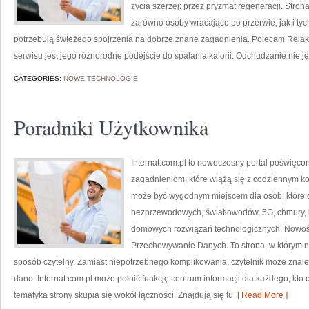
życia szerzej: przez pryzmat regeneracji. Stro
zarówno osoby wracające po przerwie, jak i tyc
potrzebują świeżego spojrzenia na dobrze znane zagadnienia. Polecam Relaks
serwisu jest jego różnorodne podejście do spalania kalorii. Odchudzanie nie je
CATEGORIES:
NOWE TECHNOLOGIE
Poradniki Użytkownika
Internat.com.pl to nowoczesny portal poświęco
zagadnieniom, które wiążą się z codziennym k
może być wygodnym miejscem dla osób, które c
bezprzewodowych, światłowodów, 5G, chmury, 
domowych rozwiązań technologicznych. Nowości 
Przechowywanie Danych. To strona, w którym 
sposób czytelny. Zamiast niepotrzebnego komplikowania, czytelnik może znale
dane. Internat.com.pl może pełnić funkcję centrum informacji dla każdego, kto 
tematyka strony skupia się wokół łączności. Znajdują się tu
[ Read More ]