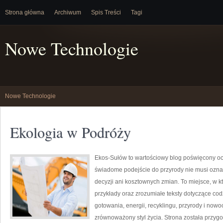
Strona główna
Archiwum
Spis Treści
Tagi
Nowe Technologie
Nowe Technologie
Ekologia w Podróży
Ekos-Sułów to wartościowy blog poświęcony och
świadome podejście do przyrody nie musi ozn
decyzji ani kosztownych zmian. To miejsce, w k
przykłady oraz zrozumiałe teksty dotyczące c
gotowania, energii, recyklingu, przyrody i now
zrównoważony styl życia. Strona została przyg