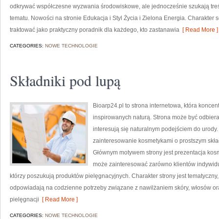
odkrywać współczesne wyzwania środowiskowe, ale jednocześnie szukają tr
tematu. Nowości na stronie Edukacja i Styl Życia i Zielona Energia. Charakte
traktować jako praktyczny poradnik dla każdego, kto zastanawia
[ Read More ]
CATEGORIES:
NOWE TECHNOLOGIE
Składniki pod lupą
Bioarp24.pl to strona internetowa, która konce
inspirowanych naturą. Strona może być odbieran
interesują się naturalnym podejściem do urody. 
zainteresowanie kosmetykami o prostszym skład
Głównym motywem strony jest prezentacja kosme
może zainteresować zarówno klientów indywidu
którzy poszukują produktów pielęgnacyjnych. Charakter strony jest tematyczny,
odpowiadają na codzienne potrzeby związane z nawilżaniem skóry, włosów oraz
pielęgnacji
[ Read More ]
CATEGORIES:
NOWE TECHNOLOGIE