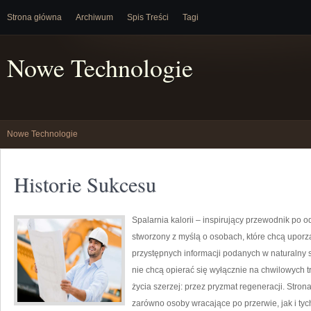
Strona główna
Archiwum
Spis Treści
Tagi
Nowe Technologie
Nowe Technologie
Historie Sukcesu
Spalarnia kalorii – inspirujący przewodnik po o
stworzony z myślą o osobach, które chcą uporz
przystępnych informacji podanych w naturalny s
nie chcą opierać się wyłącznie na chwilowych t
życia szerzej: przez pryzmat regeneracji. Stro
zarówno osoby wracające po przerwie, jak i tyc