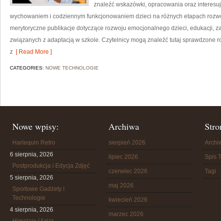
znaleźć wskazówki, opracowania oraz interesuj
wychowaniem i codziennym funkcjonowaniem dzieci na różnych etapach rozwoj
merytoryczne publikacje dotyczące rozwoju emocjonalnego dzieci, edukacji, 
związanych z adaptacją w szkole. Czytelnicy mogą znaleźć tutaj sprawdzone
z
[ Read More ]
CATEGORIES:
NOWE TECHNOLOGIE
Nowe wpisy:
Archiwa
Stro
Harlequin Retro
sierpień 2026
Arch
6 sierpnia, 2026
lipiec 2026
Spis T
Postprodukcja i Edycja Zdjęć
czerwiec 2026
Tagi
5 sierpnia, 2026
maj 2026
Sportowe Gadżety i
Technologie
kwiecień 2026
4 sierpnia, 2026
marzec 2026