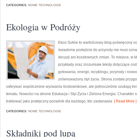
CATEGORIES:
NOWE TECHNOLOGIE
Ekologia w Podróży
Ekos-Sułów to wartościowy blog poświęcony och
świadome podejście do przyrody nie musi ozn
decyzji ani kosztownych zmian. To miejsce, w k
przykłady oraz zrozumiałe teksty dotyczące c
gotowania, energii, recyklingu, przyrody i now
zrównoważony styl życia. Strona została przyg
odkrywać współczesne wyzwania środowiskowe, ale jednocześnie szukają tr
tematu. Nowości na stronie Edukacja i Styl Życia i Zielona Energia. Charakte
traktować jako praktyczny poradnik dla każdego, kto zastanawia
[ Read More ]
CATEGORIES:
NOWE TECHNOLOGIE
Składniki pod lupą