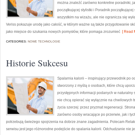
można znaleźć zarówno konkretne poradniki, jak
początkującej stylistki i Poradnik początkującej 
wszystkim na wizażu, ale nie ogranicza się wy
Veriss pokazuje urodę jako całość, w którym ważne są także przygotowanie sk
jako miejsce do szukania nowych pomysłów, które pomaga zrozumieć
[ Read M
CATEGORIES:
NOWE TECHNOLOGIE
Historie Sukcesu
Spalarnia kalorii – inspirujący przewodnik po o
stworzony z myślą o osobach, które chcą uporz
przystępnych informacji podanych w naturalny s
nie chcą opierać się wyłącznie na chwilowych t
życia szerzej: przez pryzmat regeneracji. Stro
zarówno osoby wracające po przerwie, jak i tyc
potrzebują świeżego spojrzenia na dobrze znane zagadnienia. Polecam Relaks
serwisu jest jego różnorodne podejście do spalania kalorii. Odchudzanie nie je