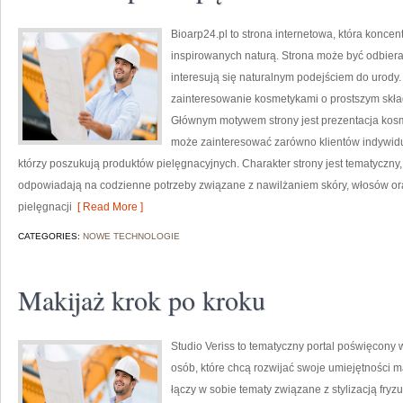
Bioarp24.pl to strona internetowa, która konce
inspirowanych naturą. Strona może być odbieran
interesują się naturalnym podejściem do urody. 
zainteresowanie kosmetykami o prostszym skład
Głównym motywem strony jest prezentacja kosme
może zainteresować zarówno klientów indywidu
którzy poszukują produktów pielęgnacyjnych. Charakter strony jest tematyczny,
odpowiadają na codzienne potrzeby związane z nawilżaniem skóry, włosów oraz
pielęgnacji
[ Read More ]
CATEGORIES:
NOWE TECHNOLOGIE
Makijaż krok po kroku
Studio Veriss to tematyczny portal poświęco
osób, które chcą rozwijać swoje umiejętności ma
łączy w sobie tematy związane z stylizacją fryzu