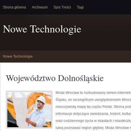
Strona główna
Archiwum
Spis Treści
Tagi
Nowe Technologie
Nowe Technologie
Województwo Dolnośląskie
Moda Wrocław to rozbudowany serwis interne
Śląsku, ze szczególnym uwzględnieniem Wrocła
nieoczywistą mapę tej części Polski. Strona je
informacje dotyczące zwiedzania, historii, kultur
oraz codziennego życia w miastach i miasteczk
lubią poznawać region głębiej. Moda Wrocław n