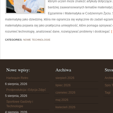
którym uczeń może znaleźć artykuły dotyczące
bardziej zaawansowanych tematów matematycz
Egzaminie i Matematyka w Codziennym Życiu. S
matematykę jako dziedzinę, która nie ogranicza się wyłącznie do zadań egza
matematyka pojawia się jako praktyczna umiejętność, które pomaga opisywać 
rozumieć technologię, analizować dane, rozwiązywać problemy i dostrzegać
[ 
CATEGORIES:
NOWE TECHNOLOGIE
Nowe wpisy:
Archiwa
Stro
Harlequin Retro
sierpień 2026
Arch
6 sierpnia, 2026
lipiec 2026
Spis T
Postprodukcja i Edycja Zdjęć
czerwiec 2026
Tagi
5 sierpnia, 2026
maj 2026
Sportowe Gadżety i
Technologie
kwiecień 2026
4 sierpnia, 2026