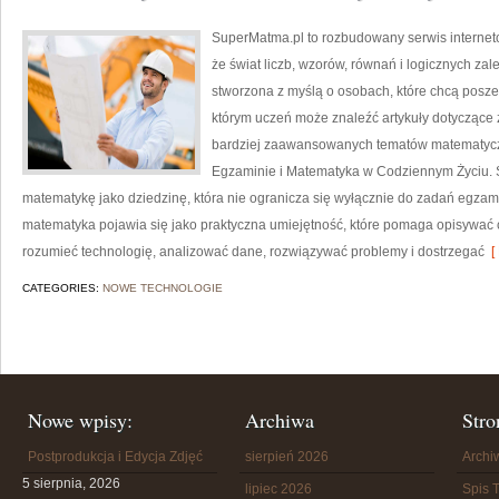
SuperMatma.pl to rozbudowany serwis internet
że świat liczb, wzorów, równań i logicznych za
stworzona z myślą o osobach, które chcą posz
którym uczeń może znaleźć artykuły dotyczące
bardziej zaawansowanych tematów matematycz
Egzaminie i Matematyka w Codziennym Życiu. S
matematykę jako dziedzinę, która nie ogranicza się wyłącznie do zadań egza
matematyka pojawia się jako praktyczna umiejętność, które pomaga opisywać 
rozumieć technologię, analizować dane, rozwiązywać problemy i dostrzegać
[ 
CATEGORIES:
NOWE TECHNOLOGIE
Nowe wpisy:
Archiwa
Stro
Postprodukcja i Edycja Zdjęć
sierpień 2026
Arch
5 sierpnia, 2026
lipiec 2026
Spis T