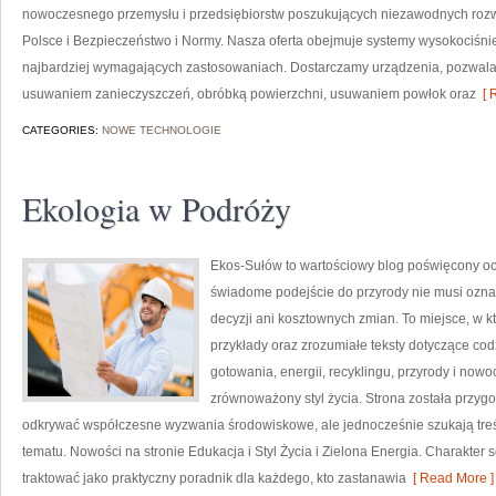
nowoczesnego przemysłu i przedsiębiorstw poszukujących niezawodnych roz
Polsce i Bezpieczeństwo i Normy. Nasza oferta obejmuje systemy wysokociśni
najbardziej wymagających zastosowaniach. Dostarczamy urządzenia, pozwala
usuwaniem zanieczyszczeń, obróbką powierzchni, usuwaniem powłok oraz
[ 
CATEGORIES:
NOWE TECHNOLOGIE
Ekologia w Podróży
Ekos-Sułów to wartościowy blog poświęcony och
świadome podejście do przyrody nie musi ozn
decyzji ani kosztownych zmian. To miejsce, w k
przykłady oraz zrozumiałe teksty dotyczące c
gotowania, energii, recyklingu, przyrody i now
zrównoważony styl życia. Strona została przyg
odkrywać współczesne wyzwania środowiskowe, ale jednocześnie szukają tr
tematu. Nowości na stronie Edukacja i Styl Życia i Zielona Energia. Charakte
traktować jako praktyczny poradnik dla każdego, kto zastanawia
[ Read More ]