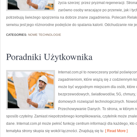
życia szerzej: przez pryzmat regeneracji. Stro
zarówno osoby wracające po przerwie, jak i tyc
potrzebują świeżego spojrzenia na dobrze znane zagadnienia. Polecam Relaks
serwisu jest jego różnorodne podejście do spalania kalorii. Odchudzanie nie je
CATEGORIES:
NOWE TECHNOLOGIE
Poradniki Użytkownika
Internat.com.pl to nowoczesny portal poświęco
zagadnieniom, które wiążą się z codziennym k
może być wygodnym miejscem dla osób, które c
bezprzewodowych, światłowodów, 5G, chmury, 
domowych rozwiązań technologicznych. Nowości 
Przechowywanie Danych. To strona, w którym 
sposób czytelny. Zamiast niepotrzebnego komplikowania, czytelnik może znale
dane. Internat.com.pl może pełnić funkcję centrum informacji dla każdego, kto 
tematyka strony skupia się wokół łączności. Znajdują się tu
[ Read More ]