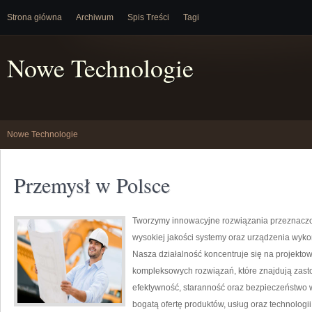
Strona główna
Archiwum
Spis Treści
Tagi
Nowe Technologie
Nowe Technologie
Przemysł w Polsce
Tworzymy innowacyjne rozwiązania przeznaczo
wysokiej jakości systemy oraz urządzenia wyko
Nasza działalność koncentruje się na projektow
kompleksowych rozwiązań, które znajdują zasto
efektywność, staranność oraz bezpieczeństwo
bogatą ofertę produktów, usług oraz technologi