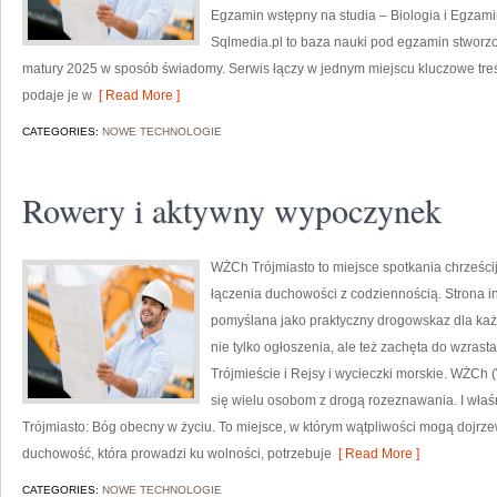
Egzamin wstępny na studia – Biologia i Egzami
Sqlmedia.pl to baza nauki pod egzamin stworzo
matury 2025 w sposób świadomy. Serwis łączy w jednym miejscu kluczowe treś
podaje je w
[ Read More ]
CATEGORIES:
NOWE TECHNOLOGIE
Rowery i aktywny wypoczynek
WŻCh Trójmiasto to miejsce spotkania chrześcij
łączenia duchowości z codziennością. Strona in
pomyślana jako praktyczny drogowskaz dla każd
nie tylko ogłoszenia, ale też zachęta do wzra
Trójmieście i Rejsy i wycieczki morskie. WŻCh 
się wielu osobom z drogą rozeznawania. I właś
Trójmiasto: Bóg obecny w życiu. To miejsce, w którym wątpliwości mogą dojrzew
duchowość, która prowadzi ku wolności, potrzebuje
[ Read More ]
CATEGORIES:
NOWE TECHNOLOGIE