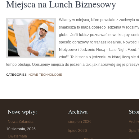
Miejsca na Lunch Biznesowy
Witamy w miejscu, które powstało z zachwytu n
smakosza to mapa dobrego jedzenia w rodzimy
globu. Jeśli lubisz poznawać nowe knajpy, cenis
sposób obrazowy, to trafiasz idealnie. Nowości 
Nietypowe i Jedzenie Nocą – Late Night Food. To
zdań”. To historia o jedzeniu, w której liczą si
tempo obsługi. Opisujemy miejsca do jedzenia tak, jak naprawdę się je przeży
CATEGORIES:
NOWE TECHNOLOGIE
Nowe wpisy:
Archiwa
Stro
Nowa Zelandia
sierpień 2026
Arch
10 sierpnia, 2026
lipiec 2026
Spis T
Gwatemala