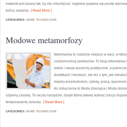
materiał jest pisany tak, by nie zniechęcać: najpierw pojawia się proste wpro
końcu zadania,
[ Read More ]
CATEGORIES:
NOWE TECHNOLOGIE
Modowe metamorfozy
Mammamia to rodzinne miejsce w sieci, w któr
codziennością opiekunów. To blog internetowy t
siebie i swoje pociechy praktycznie, a jednocześ
dodatkach i trendach, ale też o tym, jak odnale
między przedszkolem, szkołą, pracą, spacerem, 
do zobaczenia to Moda dziecięca i Moda domo
sztywną zasadą. To raczej narzędzie, dzięki której łatwiej wybrać rzeczy dopa
temperamentu dziecka.
[ Read More ]
CATEGORIES:
NOWE TECHNOLOGIE