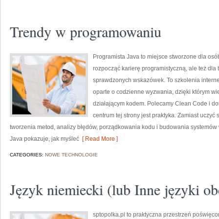
Trendy w programowaniu
Programista Java to miejsce stworzone dla osó
rozpocząć karierę programistyczną, ale też dla t
sprawdzonych wskazówek. To szkolenia internet
oparte o codzienne wyzwania, dzięki którym wiedz
działającym kodem. Polecamy Clean Code i dob
centrum tej strony jest praktyka. Zamiast uczyć 
tworzenia metod, analizy błędów, porządkowania kodu i budowania systemów w 
Java pokazuje, jak myśleć
[ Read More ]
CATEGORIES:
NOWE TECHNOLOGIE
Język niemiecki (lub Inne języki ob
sptopolka.pl to praktyczna przestrzeń poświęc