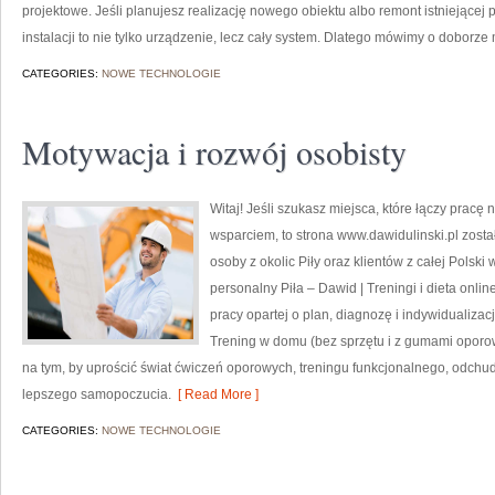
projektowe. Jeśli planujesz realizację nowego obiektu albo remont istniejącej p
instalacji to nie tylko urządzenie, lecz cały system. Dlatego mówimy o doborze
CATEGORIES:
NOWE TECHNOLOGIE
Motywacja i rozwój osobisty
Witaj! Jeśli szukasz miejsca, które łączy pracę
wsparciem, to strona www.dawidulinski.pl zost
osoby z okolic Piły oraz klientów z całej Polsk
personalny Piła – Dawid | Treningi i dieta online
pracy opartej o plan, diagnozę i indywidualiza
Trening w domu (bez sprzętu i z gumami oporow
na tym, by uprościć świat ćwiczeń oporowych, treningu funkcjonalnego, odchudz
lepszego samopoczucia.
[ Read More ]
CATEGORIES:
NOWE TECHNOLOGIE