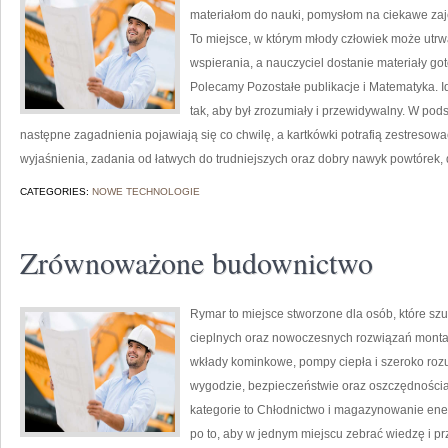
materiałom do nauki, pomysłom na ciekawe zaj
To miejsce, w którym młody człowiek może utrwa
wspierania, a nauczyciel dostanie materiały got
Polecamy Pozostałe publikacje i Matematyka. I
tak, aby był zrozumiały i przewidywalny. W pod
następne zagadnienia pojawiają się co chwilę, a kartkówki potrafią zestresowa
wyjaśnienia, zadania od łatwych do trudniejszych oraz dobry nawyk powtórek, 
CATEGORIES:
NOWE TECHNOLOGIE
Zrównoważone budownictwo
Rymar to miejsce stworzone dla osób, które s
cieplnych oraz nowoczesnych rozwiązań monta
wkłady kominkowe, pompy ciepła i szeroko roz
wygodzie, bezpieczeństwie oraz oszczędnościa
kategorie to Chłodnictwo i magazynowanie energ
po to, aby w jednym miejscu zebrać wiedzę i pr