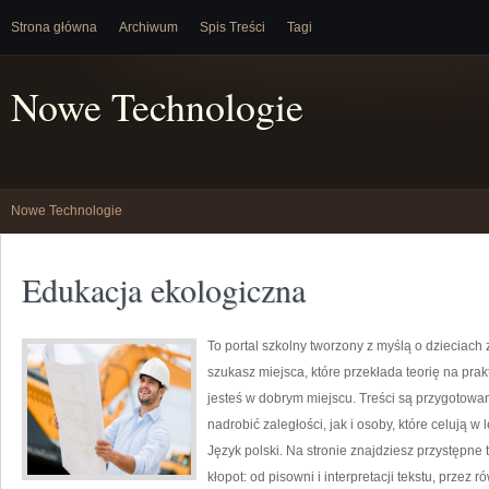
Strona główna
Archiwum
Spis Treści
Tagi
Nowe Technologie
Nowe Technologie
Edukacja ekologiczna
To portal szkolny tworzony z myślą o dzieciach 
szukasz miejsca, które przekłada teorię na pra
jesteś w dobrym miejscu. Treści są przygotowan
nadrobić zaległości, jak i osoby, które celują 
Język polski. Na stronie znajdziesz przystępne
kłopot: od pisowni i interpretacji tekstu, przez