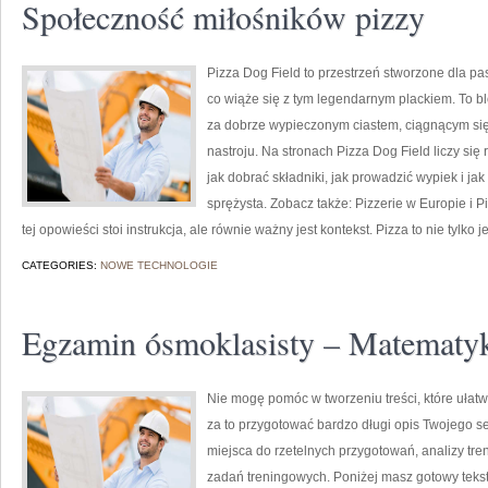
Społeczność miłośników pizzy
Pizza Dog Field to przestrzeń stworzone dla pas
co wiąże się z tym legendarnym plackiem. To blo
za dobrze wypieczonym ciastem, ciągnącym si
nastroju. Na stronach Pizza Dog Field liczy się 
jak dobrać składniki, jak prowadzić wypiek i j
sprężysta. Zobacz także: Pizzerie w Europie i 
tej opowieści stoi instrukcja, ale równie ważny jest kontekst. Pizza to nie tylko j
CATEGORIES:
NOWE TECHNOLOGIE
Egzamin ósmoklasisty – Matematy
Nie mogę pomóc w tworzeniu treści, które ułatw
za to przygotować bardzo długi opis Twojego se
miejsca do rzetelnych przygotowań, analizy tre
zadań treningowych. Poniżej masz gotowy tekst