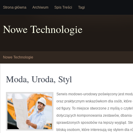
Strona główna
Archiwum
Spis Treści
Tagi
Nowe Technologie
Nowe Technologie
Moda, Uroda, Styl
Serwis modowo-urodowy poświęcony jest modzi
oraz praktycznym wskazówkom dla osób, które 
od figury. To miejsce stworzone z myślą o czyte
dotyczących komponowania zestawów, dbania 
sprawdzonych sposobów na lepszy wygląd. Str
bliską osobom, które interesują się stylem dla 