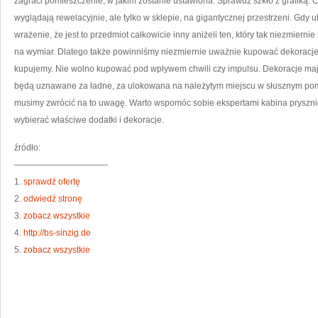
zagraci pomieszczenie, w jakim zostanie ustawiona. Sprawdź szkło z grafiką. 
wyglądają rewelacyjnie, ale tylko w sklepie, na gigantycznej przestrzeni. Gdy 
wrażenie, że jest to przedmiot całkowicie inny aniżeli ten, który tak niezmiernie
na wymiar. Dlatego także powinniśmy niezmiernie uważnie kupować dekoracje
kupujemy. Nie wolno kupować pod wpływem chwili czy impulsu. Dekoracje ma
będą uznawane za ładne, za ulokowana na należytym miejscu w słusznym pom
musimy zwrócić na to uwagę. Warto wspomóc sobie ekspertami kabina pryszn
wybierać właściwe dodatki i dekoracje.
źródło:
———————————
1.
sprawdź ofertę
2.
odwiedź stronę
3.
zobacz wszystkie
4.
http://bs-sinzig.de
5.
zobacz wszystkie