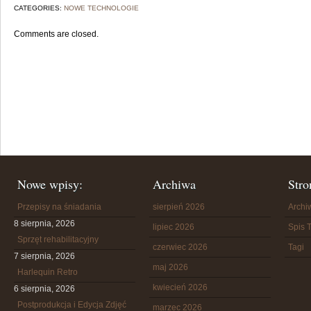
CATEGORIES:
NOWE TECHNOLOGIE
Comments are closed.
Nowe wpisy:
Archiwa
Stro
Przepisy na śniadania
sierpień 2026
Arch
8 sierpnia, 2026
lipiec 2026
Spis T
Sprzęt rehabilitacyjny
czerwiec 2026
Tagi
7 sierpnia, 2026
maj 2026
Harlequin Retro
kwiecień 2026
6 sierpnia, 2026
Postprodukcja i Edycja Zdjęć
marzec 2026