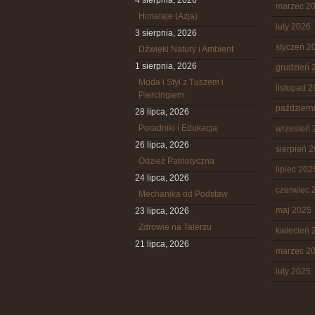
4 sierpnia, 2026
marzec 2
Himalaje (Azja)
luty 2026
3 sierpnia, 2026
styczeń 2
Dźwięki Natury i Ambient
1 sierpnia, 2026
grudzień 
Moda i Styl z Tuszem i
listopad 
Piercingiem
październ
28 lipca, 2026
Poradniki i Edukacja
wrzesień 
26 lipca, 2026
sierpień 
Odzież Patriotyczna
lipiec 202
24 lipca, 2026
czerwiec 
Mechanika od Podstaw
maj 2025
23 lipca, 2026
Zdrowie na Talerzu
kwiecień 
21 lipca, 2026
marzec 2
luty 2025