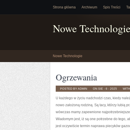
Strona główna
Archiwum
Spis Treści
Ta
Nowe Technologi
Nowe Technologie
Ogrzewania
POSTED BY ADMIN
ON SIE - 6 - 2025
WIT
U każdego w życiu nadchodzi czas, kiedy nale
nowo założoną rodziną. Są tacy, którzy lubią p
wówczas mamy zapewnione najpotrzebniejsze ś
Wiadomym jest, iż są one potrzebne do tego, 
jest oczywiście termin naprawa piecyków gaz