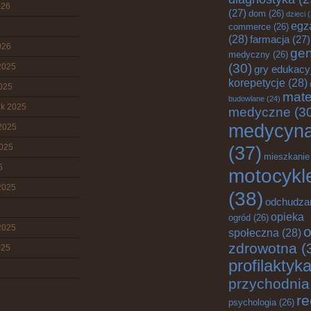
026
(27)
dom
(26)
dzieci
(
egz
commerce
(26)
(28)
farmacja
(27)
026
gen
medyczny
(26)
(30)
2025
gry edukacy
korepetycje
(28)
2025
mate
budowlane
(24)
ik 2025
medyczne
(3
medycyn
2025
2025
(37)
mieszkanie
5
motocykl
2025
(38)
odchudza
opieka
ogród
(26)
2025
o
społeczna
(28)
zdrowotna
(
025
profilaktyk
przychodnia
re
psychologia
(26)