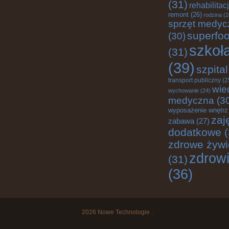
(31)
rehabilitac
remont
(26)
rodzina
(2
sprzęt medyc
superfo
(30)
szkoł
(31)
(39)
szpital
transport publiczny
(2
wie
wychowanie
(24)
medyczna
(3
wyposażenie wnętrz
zaj
zabawa
(27)
dodatkowe
(
zdrowe żywi
zdrow
(31)
(36)
2026
Nowe Technologie
.