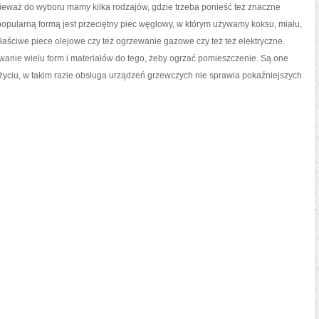
nieważ do wyboru mamy kilka rodzajów, gdzie trzeba ponieść też znaczne
 popularną formą jest przeciętny piec węglowy, w którym używamy koksu, miału,
łaściwe piece olejowe czy też ogrzewanie gazowe czy też też elektryczne.
owanie wielu form i materiałów do tego, żeby ogrzać pomieszczenie. Są one
życiu, w takim razie obsługa urządzeń grzewczych nie sprawia pokaźniejszych