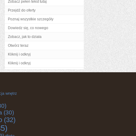
Zobacz pełen tekst tutaj
Przejdź do oferty
Poznaj wszystkie szczegóły
Dowiedz się, co nowego
Zobacz, jak to działa
Otwórz teraz
Kliknij i odkryj
Kliknij i odkryj
cja wnętrz
30)
a
(30)
o
(32)
5)
9)
dieta