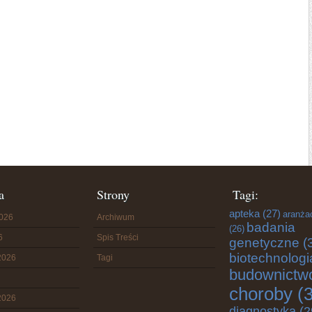
a
Strony
Tagi:
apteka
(27)
aranża
2026
Archiwum
badania
(26)
6
Spis Treści
genetyczne
(
biotechnologi
2026
Tagi
budownictw
choroby
(3
2026
diagnostyka
(2