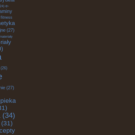
e-
24)
aminy
fitness
etyka
jne
(27)
materiały
riały
0)
a
(26)
e
nie
(27)
pieka
31)
a
(34)
(31)
cepty