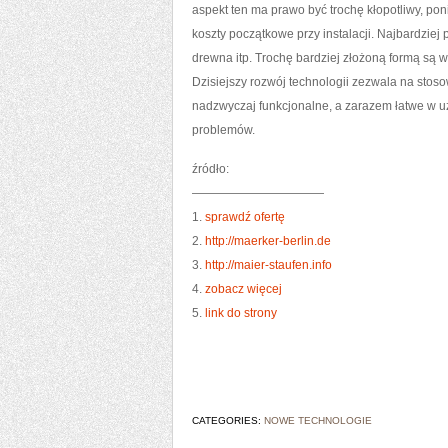
aspekt ten ma prawo być trochę kłopotliwy, po
koszty początkowe przy instalacji. Najbardziej
drewna itp. Trochę bardziej złożoną formą są w
Dzisiejszy rozwój technologii zezwala na stos
nadzwyczaj funkcjonalne, a zarazem łatwe w u
problemów.
źródło:
———————————
1.
sprawdź ofertę
2.
http://maerker-berlin.de
3.
http://maier-staufen.info
4.
zobacz więcej
5.
link do strony
CATEGORIES:
NOWE TECHNOLOGIE