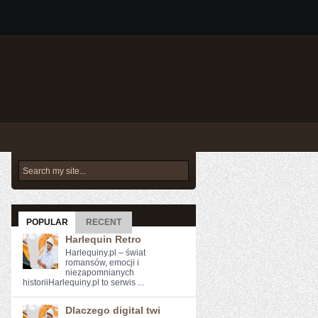
POPULAR
RECENT
Harlequin Retro
Harlequiny.pl – świat
romansów, emocji i
niezapomnianych
historiiHarlequiny.pl to serwis ...
Dlaczego digital twi