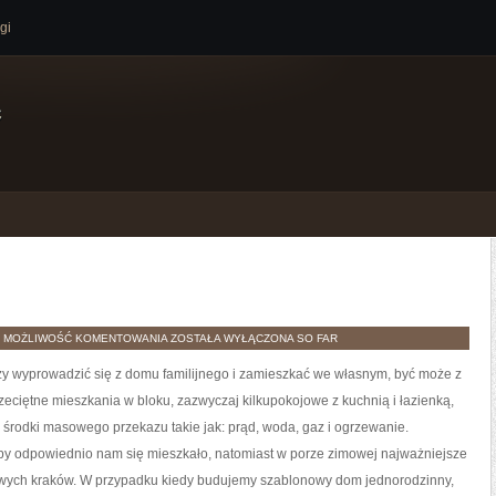
gi
e
OGRZEWANIA
H
MOŻLIWOŚĆ KOMENTOWANIA
ZOSTAŁA WYŁĄCZONA
SO FAR
ży wyprowadzić się z domu familijnego i zamieszkać we własnym, być może z
rzeciętne mieszkania w bloku, zazwyczaj kilkupokojowe z kuchnią i łazienką,
rodki masowego przekazu takie jak: prąd, woda, gaz i ogrzewanie.
aby odpowiednio nam się mieszkało, natomiast w porze zimowej najważniejsze
owych kraków. W przypadku kiedy budujemy szablonowy dom jednorodzinny,