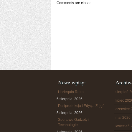
Comments are closed.
Nowe wpisy:
Archiw
Harlequin Retro
sierpień 
6 sierpnia, 2026
lipiec 202
Postprodukcja i Edycja Zdjęć
czerwiec 
5 sierpnia, 2026
maj 2026
Sportowe Gadżety i
Technologie
kwiecień 