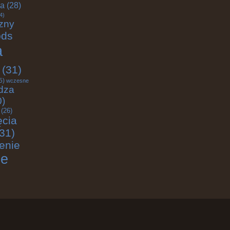
ja
(28)
4)
zny
ods
a
(31)
5)
wczesne
dza
0)
(26)
ęcia
31)
enie
ie