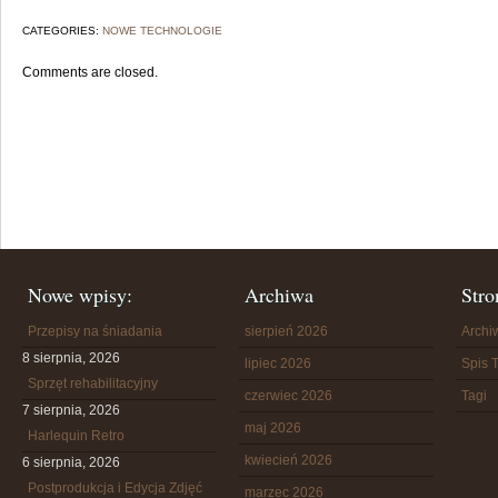
CATEGORIES:
NOWE TECHNOLOGIE
Comments are closed.
Nowe wpisy:
Archiwa
Stro
Przepisy na śniadania
sierpień 2026
Arch
8 sierpnia, 2026
lipiec 2026
Spis T
Sprzęt rehabilitacyjny
czerwiec 2026
Tagi
7 sierpnia, 2026
maj 2026
Harlequin Retro
kwiecień 2026
6 sierpnia, 2026
Postprodukcja i Edycja Zdjęć
marzec 2026