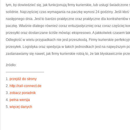
BI
tym, by dowiedzieć się, jak funkcjonują firmy kurierskie, lub usługi świadczon
solidnie. Najczęściej czas wymagania na paczkę wynosi 24 godziny. Jeśli ktoś
następnego dnia. Jest to bardzo praktyczne oraz praktyczne dla kontrahentów 
paczkę. Właśnie dlatego również coraz entuzjastyczniej oraz coraz częściej ko
przesyłki oraz dostarczane ściśle mówiąc ekspresowo. A jakkolwiek czasem ta
Odległość w wielu przypadkach nie jest przeszkodą. Firmy kurierskie perfekcy
przesyłek. Logistyka oraz spedycja w takich jednostkach jest na najwyższy
zastanawiamy się nawet, jak firmy kurierskie robią to, że tak błyskawicznie prz
źródło:
———————————
1.
przejdź do strony
2.
http://rail-connect.de
3.
zobacz poradnik
4.
pełna wersja
5.
więcej danych