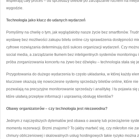
wspierają cały proces – od sprzedaży biletów po zarządzanie ruchem na miejscu
wygodzie.
Technologia jako klucz do udanych wydarzeń
Pomyślmy na chwilę o tym, jak wyglądałoby nasze życie bez smartfonów. Trudn
wystawę bez możliwości zakupu biletu online czy sprawdzenia dostępności miej
cyfrowe rozwiązania determinują dziś sukces organizacji wydarzeń. Czy możn
social media, a zarządzanie tłumem bez inteligentnych systemów monitoringu i a
próba zorganizowania koncertu na żywo bez dźwięku – technologia stała się 
Przygotowania do dużego wydarzenia to często układanka, w której każdy elem
kluczowe okazują się nowoczesne systemy sprzedaży biletów online, które nie t
pozwalają na precyzyjne monitorowanie sprzedaży i analitykę. I tu pojawia się
które ułatwią przepływ informacji i usprawnią obsługę klientów?
Obawy organizatorów – czy technologia jest niezawodna?
Jednym z najczęstszych dylematów jest obawa o awarię lub przeciążenie sys
momentu rezerwacji. Brzmi znajomo? To jakby martwić się, czy mikrofon nie zaw
chmury obliczeniowej i skalowalnych usług hostingowych takie ryzyko można 