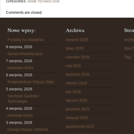
CATEGORIES:
NOWE TECHNOLOGIE
Comments are closed.
Nowe wpisy:
Archiwa
Stro
Przepisy na śniadania
sierpień 2026
Arch
8 sierpnia, 2026
lipiec 2026
Spis T
Sprzęt rehabilitacyjny
czerwiec 2026
Tagi
7 sierpnia, 2026
maj 2026
Harlequin Retro
kwiecień 2026
6 sierpnia, 2026
Postprodukcja i Edycja Zdjęć
marzec 2026
5 sierpnia, 2026
luty 2026
Sportowe Gadżety i
styczeń 2026
Technologie
4 sierpnia, 2026
grudzień 2025
Himalaje (Azja)
listopad 2025
3 sierpnia, 2026
październik 2025
Dźwięki Natury i Ambient