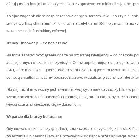
oferują redundancję i automatyczne kopie zapasowe, co minimalizuje czas prz
Kolejne zagadnienie to bezpieczeństwo danych uczestników – bo czy nie lepie
kredytowych są chronione? Zastosowanie certyfikatów SSL, szyfrowanie oraz
nowoczesnej infrastruktury cyfrowej.
Trendy i innowacje – co nas czeka?
Na topie są teraz rozwiązania oparte na sztucznej inteligencji – od chatbota
analizę danych w czasie rzeczywistym. Coraz popularniejsze staje się też wdr
(AR), które mogą wzbogacić doświadczenia zwiedzających muzeum lub uczest
pomocą smartfona możemy obejrzeć na żywo wizualizację sceny lub interakty
Dla organizatorów ważny jest również rozwój systemów sprzedaży biletów popr
szybkie potwierdzenie obecności i kontrolę dostępu. To tak, jakby mieć osobist
więcej czasu na cieszenie się wydarzeniem.
Wsparcie dla branży kulturalnej
Gdy mowa o muzeach czy galeriach, coraz częściej korzysta się z rozwiązań u
zwiedzania lub personalizowane przewodniki dostępne przez aplikację. W te