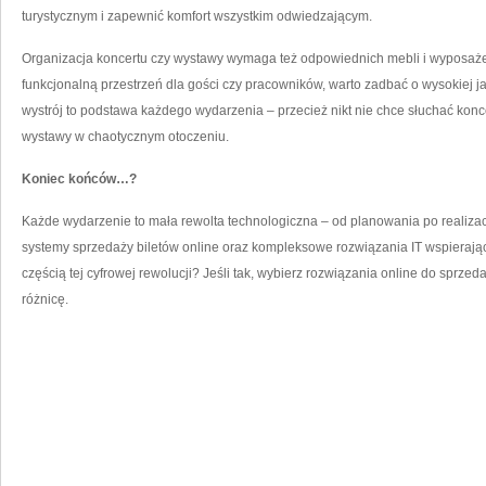
turystycznym i zapewnić komfort wszystkim odwiedzającym.
Organizacja koncertu czy wystawy wymaga też odpowiednich mebli i wyposaże
funkcjonalną przestrzeń dla gości czy pracowników, warto zadbać o wysokiej j
wystrój to podstawa każdego wydarzenia – przecież nikt nie chce słuchać kon
wystawy w chaotycznym otoczeniu.
Koniec końców…?
Każde wydarzenie to mała rewolta technologiczna – od planowania po realiza
systemy sprzedaży biletów online oraz kompleksowe rozwiązania IT wspierające
częścią tej cyfrowej rewolucji? Jeśli tak, wybierz rozwiązania online do sprz
różnicę.