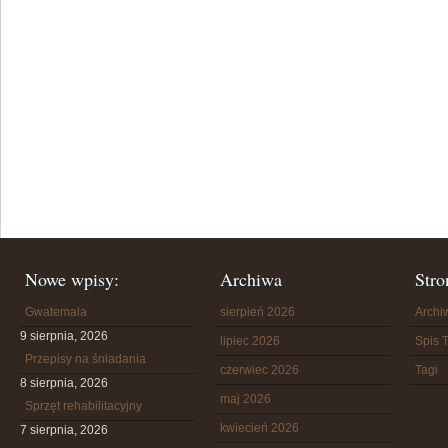
Nowe wpisy:
Archiwa
Stro
Gwatemala
sierpień 2026
Arch
9 sierpnia, 2026
lipiec 2026
Spis T
Przepisy na śniadania
czerwiec 2026
Tagi
8 sierpnia, 2026
maj 2026
Sprzęt rehabilitacyjny
kwiecień 2026
7 sierpnia, 2026