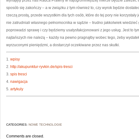
wynajęty przez nas Radca Prawny w najogromniejszej mierze będzie zależeć to,
sposób się zakończy – a w związku z tym również to, czy wyrok będzie dostate
rzeczą prostą, przede wszystkim dla tych osób, które do tej pory nie korzystał
nie zatrudniali własnego pełnomocnika w sądzie – trudno jakkolwiek wiedzieć g
poprowadzi sprawę i czy będziemy usatysfakcjonowani z jego usług. Jest to t
najtańszych nie należą – każdy na pewno pragnąłby wobec tego, żeby wydatek,
wyrzuconymi pieniędzmi, a dostarczył oczekiwane przez nas skutki.
1.
wpisy
2.
http://akupunktur-ryvkin.de/spis-tresci
3.
spis tresci
4.
nawigacja
5.
artykuly
CATEGORIES:
NOWE TECHNOLOGIE
Comments are closed.