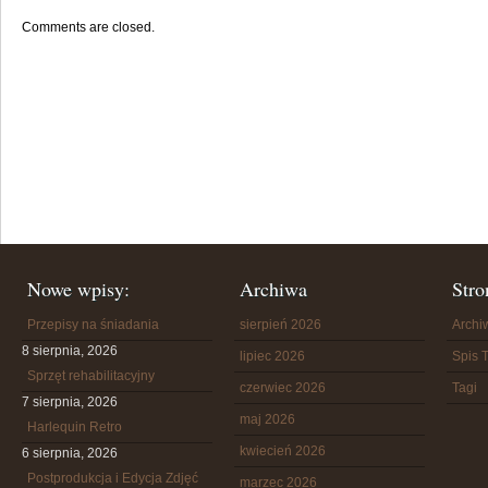
Comments are closed.
Nowe wpisy:
Archiwa
Stro
Przepisy na śniadania
sierpień 2026
Arch
8 sierpnia, 2026
lipiec 2026
Spis T
Sprzęt rehabilitacyjny
czerwiec 2026
Tagi
7 sierpnia, 2026
maj 2026
Harlequin Retro
kwiecień 2026
6 sierpnia, 2026
Postprodukcja i Edycja Zdjęć
marzec 2026