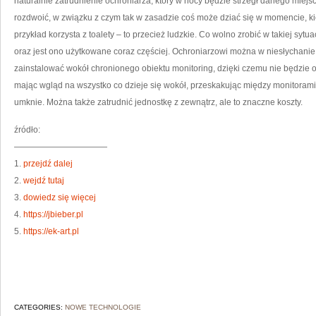
naturalnie zatrudnienie ochroniarza, który w nocy będzie strzegł danego miejsca,
rozdwoić, w związku z czym tak w zasadzie coś może dziać się w momencie, kied
przykład korzysta z toalety – to przecież ludzkie. Co wolno zrobić w takiej sytu
oraz jest ono użytkowane coraz częściej. Ochroniarzowi można w niesłychani
zainstalować wokół chronionego obiektu monitoring, dzięki czemu nie będzie o
mając wgląd na wszystko co dzieje się wokół, przeskakując między monitorami
umknie. Można także zatrudnić jednostkę z zewnątrz, ale to znaczne koszty.
źródło:
———————————
1.
przejdź dalej
2.
wejdź tutaj
3.
dowiedz się więcej
4.
https://jbieber.pl
5.
https://ek-art.pl
CATEGORIES:
NOWE TECHNOLOGIE