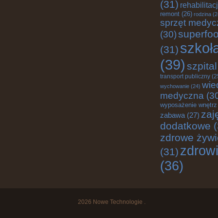
(31)
rehabilitac
remont
(26)
rodzina
(2
sprzęt medyc
superfo
(30)
szkoł
(31)
(39)
szpital
transport publiczny
(2
wie
wychowanie
(24)
medyczna
(3
wyposażenie wnętrz
zaj
zabawa
(27)
dodatkowe
(
zdrowe żywi
zdrow
(31)
(36)
2026
Nowe Technologie
.