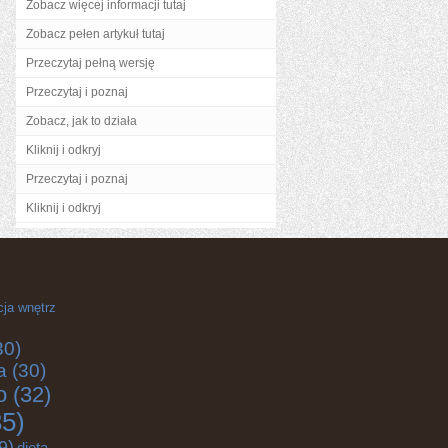
Zobacz więcej informacji tutaj
Zobacz pełen artykuł tutaj
Przeczytaj pełną wersję
Przeczytaj i poznaj
Zobacz, jak to działa
Kliknij i odkryj
Przeczytaj i poznaj
Kliknij i odkryj
cja wnętrz
30)
a
(30)
o
(32)
5)
9)
dieta