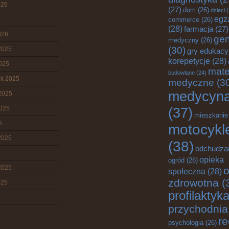
026
(27)
dom
(26)
dzieci
(
egz
commerce
(26)
(28)
farmacja
(27)
026
gen
medyczny
(26)
(30)
2025
gry edukacy
korepetycje
(28)
2025
mate
budowlane
(24)
ik 2025
medyczne
(3
medycyn
2025
2025
(37)
mieszkanie
5
motocykl
2025
(38)
odchudza
opieka
ogród
(26)
2025
o
społeczna
(28)
zdrowotna
(
025
profilaktyk
przychodnia
re
psychologia
(26)