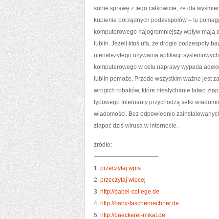
sobie sprawę z tego całkowicie, że dla wyśmi
kupienie porządnych podzespołów – tu pomaga
komputerowego najogromniejszy wpływ mają d
lublin. Jeżeli ktoś ufa, że drogie podzespoły 
nienależytego używania aplikacji systemowych, 
komputerowego w celu naprawy wypada adekwatn
lublin pomoże. Przede wszystkim ważne jest z
wrogich robaków, które niesłychanie łatwo złap
typowego Internauty przychodzą setki wiadomo
wiadomości. Bez odpowiednio zainstalowanych
złapać dziś wirusa w internecie.
źródło:
———————————
1.
przeczytaj wpis
2.
przeczytaj więcej
3.
http://babel-college.de
4.
http://baby-taschenrechner.de
5.
http://baeckerei-mikat.de