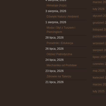
4 sierpnia, 2026
marzec 2
Himalaje (Azja)
luty 2026
3 sierpnia, 2026
styczeń 2
Dźwięki Natury i Ambient
1 sierpnia, 2026
grudzień 
Moda i Styl z Tuszem i
listopad 
Piercingiem
październ
28 lipca, 2026
Poradniki i Edukacja
wrzesień 
26 lipca, 2026
sierpień 
Odzież Patriotyczna
lipiec 202
24 lipca, 2026
czerwiec 
Mechanika od Podstaw
maj 2025
23 lipca, 2026
Zdrowie na Talerzu
kwiecień 
21 lipca, 2026
marzec 2
luty 2025