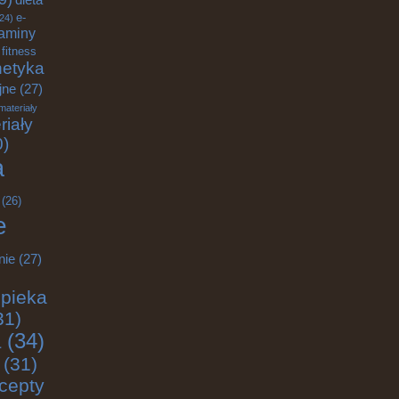
e-
24)
aminy
fitness
etyka
jne
(27)
materiały
riały
0)
a
(26)
e
nie
(27)
pieka
31)
a
(34)
(31)
cepty