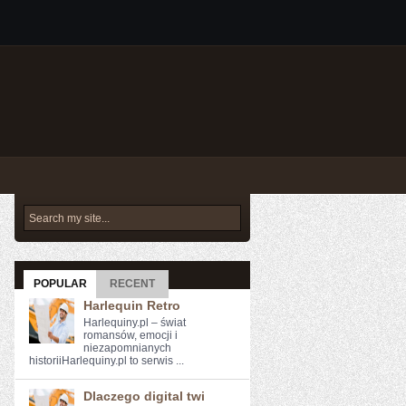
POPULAR
RECENT
Harlequin Retro
Harlequiny.pl – świat
romansów, emocji i
niezapomnianych
historiiHarlequiny.pl to serwis ...
Dlaczego digital twi