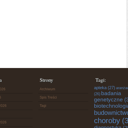
a
Strony
Tagi:
apteka
(27)
aranża
2026
Archiwum
badania
(26)
6
Spis Treści
genetyczne
(
biotechnologi
2026
Tagi
budownictw
choroby
(3
2026
diagnostyka
(2