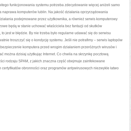
WŁAŚCIWYM
enitego funkcjonowania systemu potrzeba zdecydowanie więcej aniżeli samo
DZIAŁANIEM
TEGO
 naprawa komputerów lublin. Na jakość działania oprzyrządowania
ziałania podejmowane przez użytkownika, a również serwis komputerowy
bazowe będą w stanie uchować właściciela bez fantazji od skutków
to jest w błędzie. By nie trzeba było regularne udawać się do serwisu
ie troszczyć się o kondycję systemu. Jeśli nie potrafimy – serwis laptopów
abezpieczenie komputera przed wrogim działaniem przeróżnych wirusów i
ać można dzisiaj użytkując Internet. Co chwila na skrzynkę pocztową
ści rodzaju SPAM, z jakich znaczna część obejmuje zainfekowane
 certyfikatów obronności oraz programów antywirusowych niezwykle łatwo