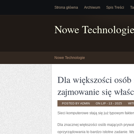
Strona główna
Archiwum
Spis Treści
Ta
Nowe Technologi
Nowe Technologie
Dla większości osób
zajmowanie się właś
POSTED BY ADMIN
ON LIP - 13 - 2025
WI
Sieci komputerowe stają się już typowym fakte
Dla znacznej większości osób mających prywa
oprzyrządowania to bardzo istotne zadanie. 