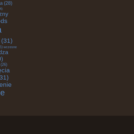
ja
(28)
4)
zny
ods
a
(31)
5)
wczesne
dza
0)
(26)
ęcia
31)
enie
ie