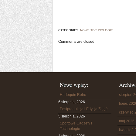
CATEGORIES:
NOWE TECHNOLOGIE
Comments are closed.
Nowe wpisy:
Archiw
Harlequin Retro
sierpień 
6 sierpnia, 2026
lipiec 202
Postprodukcja i Edycja Zdjęć
czerwiec 
5 sierpnia, 2026
maj 2026
Sportowe Gadżety i
Technologie
kwiecień 