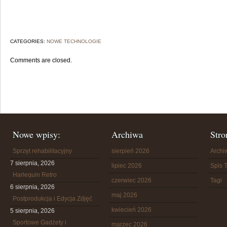
CATEGORIES:
NOWE TECHNOLOGIE
Comments are closed.
Nowe wpisy:
Archiwa
Stro
Sprzęt rehabilitacyjny
sierpień 2026
Arch
7 sierpnia, 2026
lipiec 2026
Spis T
Harlequin Retro
czerwiec 2026
Tagi
6 sierpnia, 2026
maj 2026
Postprodukcja i Edycja Zdjęć
kwiecień 2026
5 sierpnia, 2026
Sportowe Gadżety i
marzec 2026