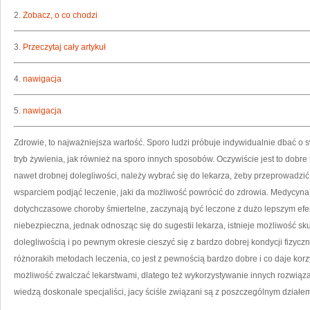
2.
Zobacz, o co chodzi
3.
Przeczytaj cały artykuł
4.
nawigacja
5.
nawigacja
Zdrowie, to najważniejsza wartość. Sporo ludzi próbuje indywidualnie dbać o 
tryb żywienia, jak również na sporo innych sposobów. Oczywiście jest to dobre
nawet drobnej dolegliwości, należy wybrać się do lekarza, żeby przeprowadzi
wsparciem podjąć leczenie, jaki da możliwość powrócić do zdrowia. Medycyna u
dotychczasowe choroby śmiertelne, zaczynają być leczone z dużo lepszym efe
niebezpieczna, jednak odnosząc się do sugestii lekarza, istnieje możliwość s
dolegliwością i po pewnym okresie cieszyć się z bardzo dobrej kondycji fizycz
różnorakih metodach leczenia, co jest z pewnością bardzo dobre i co daje korzy
możliwość zwalczać lekarstwami, dlatego też wykorzystywanie innych rozwią
wiedzą doskonale specjaliści, jacy ściśle związani są z poszczególnym dział