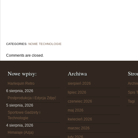
CATEGORIES:
NOWE TECHNOLOGIE
Comments are closed.
Nowe wpisy:
Archiwa
Stro
Harlequin Retro
sierpień 2026
Arch
6 sierpnia, 2026
lipiec 2026
Spis T
Postprodukcja i Edycja Zdjęć
czerwiec 2026
Tagi
5 sierpnia, 2026
maj 2026
Sportowe Gadżety i
Technologie
kwiecień 2026
4 sierpnia, 2026
marzec 2026
Himalaje (Azja)
luty 2026