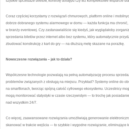
szybkie sprzedaże biletów, kontrolę dostępu czy też kompleksowe wsparcie dla
Coraz częściej korzystamy z rozwiązań chmurowych, platform online i mobilnych
dobrze dobranego systemu alarmowego w domu — każda funkcja ma chronić, us
w branży eventowej. Czy zastanawialiście się kiedyś, jak wyglądałoby zorgan
sprzedania biletów przez internet albo bez systemu, który automatycznie przyd
zbudować konstrukcję z kart do gry — na dłuższą metę skazane na porażkę.
Nowoczesne rozwiązania – jak to działa?
Współczesne technologie pozwalają na pełną automatyzację procesu sprzedaży 
problemów związanych z obsługą na miejscu. Przykład? Systemy online do obs
na smartfonach, tworząc spójną całość cyfrowego ekosystemu. Uczestnicy mogą 
mogą monitorować statystyki w czasie rzeczywistym — to trochę jak posiadanie
nad wszystkim 24/7.
Co więcej, zaawansowane rozwiązania umożliwiają generowanie elektroniczny
skanować w trakcie wejścia — to szybkie i wygodne rozwiązanie, eliminujące ko