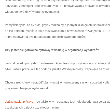
Aktualne trendy wskazują na rosnącą rolę sztucznej inteligencji oraz analityki 
korzystają z narzędzi predictive analytics do przewidywania frekwencji czy opty
własnego „wróżbity” w branży eventowej.
Pomyślcie tylko: co by było, gdyby można było jednym kliknięciem sprawdzić p
do ich potrzeb? Właśnie takie możliwości dają nowoczesne rozwiązania IT —
impreza powinna być dopasowana do oczekiwań odbiorców.
Czy jesteście gotowi na cyfrową rewolucję w organizacji wydarzeń?
Jeśli tak, warto pomyśleć o wdrożeniu kompleksowych systemów sprzedaży bile
tylko ułatwia pracę, ale też podnosi prestiż Waszej imprezy i zapewnia bezpie
Chcesz zrobić krok naprzód? Zainwestuj w nowoczesny system sprzedaży bilet
przyszłość Twojego wydarzenia!
ciąża, macierzyństwo
– bo także w tym obszarze technologia odgrywa coraz wa
oczekujących dziecka czy młodych mam.