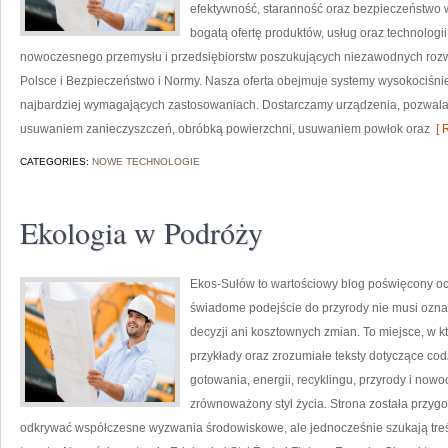
efektywność, staranność oraz bezpieczeństwo
bogatą ofertę produktów, usług oraz technologi
nowoczesnego przemysłu i przedsiębiorstw poszukujących niezawodnych roz
Polsce i Bezpieczeństwo i Normy. Nasza oferta obejmuje systemy wysokociśni
najbardziej wymagających zastosowaniach. Dostarczamy urządzenia, pozwala
usuwaniem zanieczyszczeń, obróbką powierzchni, usuwaniem powłok oraz
[ 
CATEGORIES:
NOWE TECHNOLOGIE
Ekologia w Podróży
Ekos-Sułów to wartościowy blog poświęcony och
świadome podejście do przyrody nie musi ozn
decyzji ani kosztownych zmian. To miejsce, w k
przykłady oraz zrozumiałe teksty dotyczące c
gotowania, energii, recyklingu, przyrody i now
zrównoważony styl życia. Strona została przyg
odkrywać współczesne wyzwania środowiskowe, ale jednocześnie szukają tr