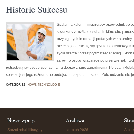
Historie Sukcesu
Spalarnia kalorii – inspirujący przewodnik po o
stworzony z myślą o osobach, które chcą uporz
przystępnych informacji podanych w naturalny s
nie chcą opierać się wyłącznie na chwilowych t
życia szerzej: przez pryzmat regeneracji. Stro
zarówno osoby wracające po przerwie, jak i tyc
potrzebują świeżego spojrzenia na dobrze znane zagadnienia. Polecam Relaks
serwisu jest jego różnorodne podejście do spalania kalorii. Odchudzanie nie je
CATEGORIES:
NOWE TECHNOLOGIE
Nowe wpisy:
Archiwa
Stro
Sprzęt rehabilitacyjny
sierpień 2026
Arch