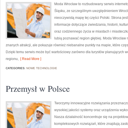
Moda Wrocław to rozbudowany serwis interne
Śląsku, ze szczególnym uwzględnieniem Wrocła
nieoczywistą mapę tej części Polski. Strona je
informacje dotyczące zwiedzania, historii, kultur
oraz codziennego życia w miastach i miasteczk
lubią poznawać region głębiej. Moda Wrocław n
znanych atrakcji, ale pokazuje również niebanalne punkty na mapie, które cz
Dzięki temu serwis może być wartościowy zarówno dla turystów planujących 
regionu,
[ Read More ]
CATEGORIES:
NOWE TECHNOLOGIE
Przemysł w Polsce
Tworzymy innowacyjne rozwiązania przeznaczo
wysokiej jakości systemy oraz urządzenia wyko
Nasza działalność koncentruje się na projektow
kompleksowych rozwiązań, które znajdują zasto