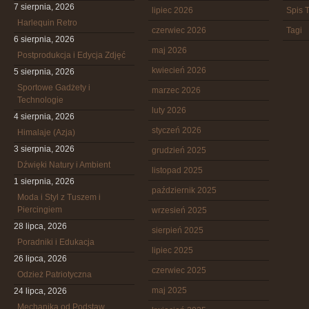
7 sierpnia, 2026
lipiec 2026
Spis T
Harlequin Retro
czerwiec 2026
Tagi
6 sierpnia, 2026
maj 2026
Postprodukcja i Edycja Zdjęć
kwiecień 2026
5 sierpnia, 2026
Sportowe Gadżety i
marzec 2026
Technologie
luty 2026
4 sierpnia, 2026
styczeń 2026
Himalaje (Azja)
3 sierpnia, 2026
grudzień 2025
Dźwięki Natury i Ambient
listopad 2025
1 sierpnia, 2026
październik 2025
Moda i Styl z Tuszem i
Piercingiem
wrzesień 2025
28 lipca, 2026
sierpień 2025
Poradniki i Edukacja
lipiec 2025
26 lipca, 2026
czerwiec 2025
Odzież Patriotyczna
maj 2025
24 lipca, 2026
Mechanika od Podstaw