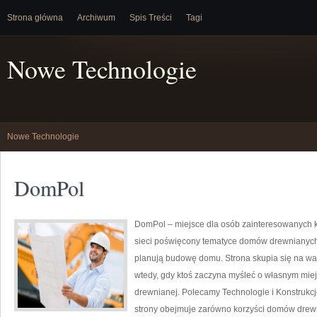
Strona główna
Archiwum
Spis Treści
Tagi
Nowe Technologie
Nowe Technologie
DomPol
DomPol – miejsce dla osób zainteresowanych 
sieci poświęcony tematyce domów drewnianych. 
planują budowę domu. Strona skupia się na wa
wtedy, gdy ktoś zaczyna myśleć o własnym miej
drewnianej. Polecamy Technologie i Konstrukc
strony obejmuje zarówno korzyści domów drewni