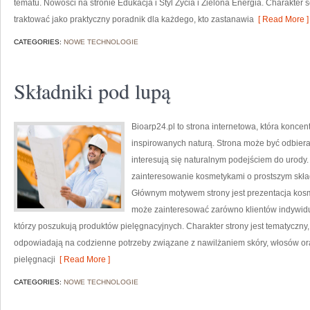
tematu. Nowości na stronie Edukacja i Styl Życia i Zielona Energia. Charakte
traktować jako praktyczny poradnik dla każdego, kto zastanawia
[ Read More ]
CATEGORIES:
NOWE TECHNOLOGIE
Składniki pod lupą
Bioarp24.pl to strona internetowa, która konce
inspirowanych naturą. Strona może być odbieran
interesują się naturalnym podejściem do urody. 
zainteresowanie kosmetykami o prostszym skład
Głównym motywem strony jest prezentacja kosme
może zainteresować zarówno klientów indywidu
którzy poszukują produktów pielęgnacyjnych. Charakter strony jest tematyczny,
odpowiadają na codzienne potrzeby związane z nawilżaniem skóry, włosów oraz
pielęgnacji
[ Read More ]
CATEGORIES:
NOWE TECHNOLOGIE